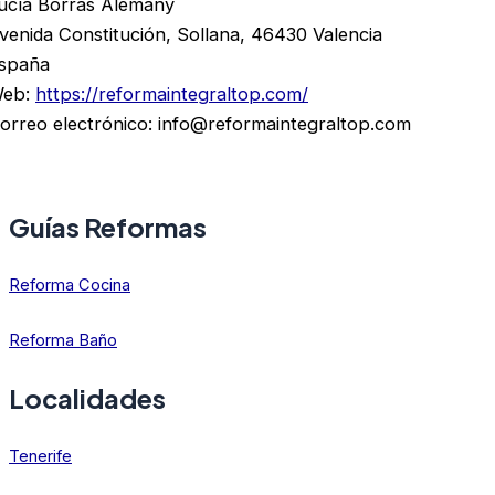
ucía Borrás Alemany
venida Constitución, Sollana, 46430 Valencia
spaña
eb:
https://reformaintegraltop.com/
orreo electrónico:
info@reformaintegraltop.com
Guías Reformas
Reforma Cocina
Reforma Baño
Localidades
Tenerife