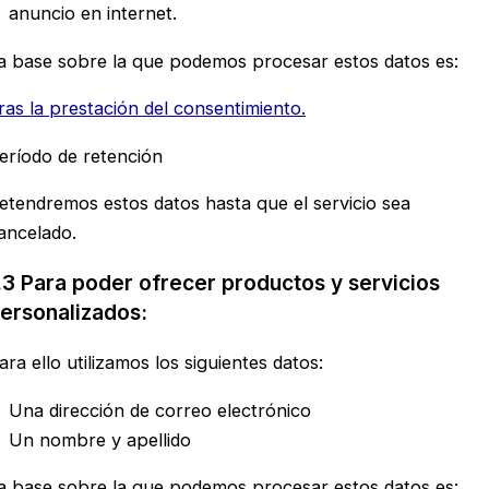
anuncio en internet.
a base sobre la que podemos procesar estos datos es:
ras la prestación del consentimiento.
eríodo de retención
etendremos estos datos hasta que el servicio sea
ancelado.
.3 Para poder ofrecer productos y servicios
ersonalizados:
ara ello utilizamos los siguientes datos:
Una dirección de correo electrónico
Un nombre y apellido
a base sobre la que podemos procesar estos datos es: