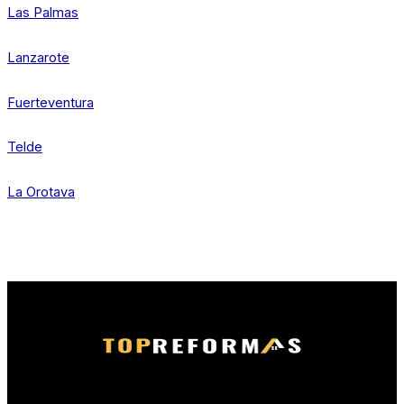
Las Palmas
Lanzarote
Fuerteventura
Telde
La Orotava