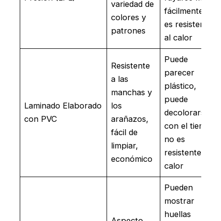
variedad de
fácilmente, no
colores y
es resistente
patrones
al calor
Puede
Resistente
parecer
a las
plástico,
manchas y
puede
Laminado Elaborado
los
decolorarse
con PVC
arañazos,
con el tiempo,
fácil de
no es
limpiar,
resistente al
económico
calor
Pueden
mostrar
huellas
Aspecto