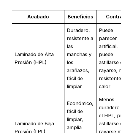
Acabado
Beneficios
Contras
Duradero,
Puede
resistente a
parecer
las
artificial,
Laminado de Alta
manchas y
puede
Presión (HPL)
los
astillarse o
arañazos,
rayarse, no es
fácil de
resistente al
limpiar
calor
Menos
Económico,
duradero que
fácil de
el HPL, puede
limpiar,
Laminado de Baja
astillarse o
amplia
Presión (LPL)
rayarse más