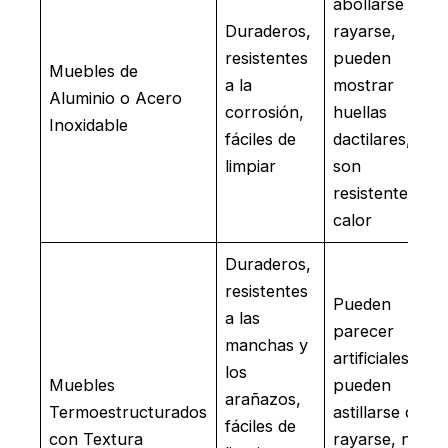
abollarse o
Duraderos,
rayarse,
resistentes
pueden
Muebles de
a la
mostrar
Aluminio o Acero
corrosión,
huellas
Inoxidable
fáciles de
dactilares, no
limpiar
son
resistentes al
calor
Duraderos,
resistentes
Pueden
a las
parecer
manchas y
artificiales,
los
Muebles
pueden
arañazos,
Termoestructurados
astillarse o
fáciles de
con Textura
rayarse, no